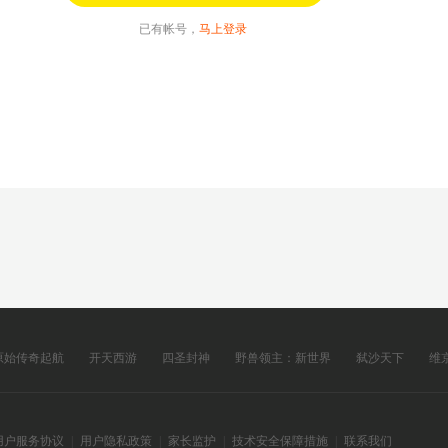
已有帐号，
马上登录
原始传奇起航
开天西游
四圣封神
野兽领主：新世界
弑沙天下
维
用户服务协议
|
用户隐私政策
|
家长监护
|
技术安全保障措施
|
联系我们